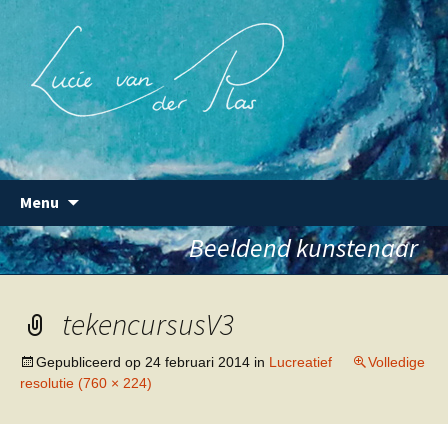
Beeldend kunstenaar
Lucie van der Plas
Ga
Menu
naar
de
Beeldend kunstenaar
inhoud
tekencursusV3
Gepubliceerd op
24 februari 2014
in
Lucreatief
Volledige
resolutie (760 × 224)