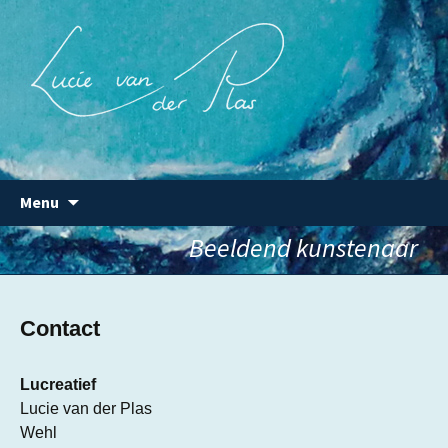
Beeldend kunstenaar
Lucie van der Plas
Ga
Menu
naar
de
Beeldend kunstenaar
inhoud
Contact
Lucreatief
Lucie van der Plas
Wehl